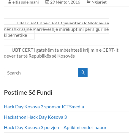
eltis sulejmani
29 Nëntor, 2016
Ngjarjet
←
UBT CERT dhe CERT Qeveritar i R.Moldavisë
nënshkruajnë marrëveshje mirëkuptimi për sigurinë
kibernetike
UBT CERT i gatshëm ta mbështesë krijimin e CERT-it
qeveritar të Republikës së Kosovës
→
Postime Së Fundi
Hack Day Kosova 3 sponsor ICTSmedia
Hackathon Hack Day Kosova 3
Hack Day Kosova 3 po vjen – Aplikimi ende i hapur