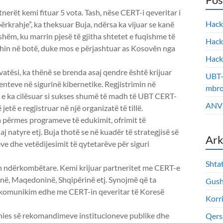
erët kemi fituar 5 vota. Tash, nëse CERT-i qeveritar i
Hack
ërkrahje”, ka theksuar Buja, ndërsa ka vijuar se kanë
shëm, ku marrin pjesë të gjitha shtetet e fuqishme të
Hack
dhin në botë, duke mos e përjashtuar as Kosovën nga
Hack
vatësi, ka thënë se brenda asaj qendre është krijuar
UBT-
enteve në sigurinë kibernetike. Regjistrimin në
mbroj
 e ka cilësuar si sukses shumë të madh të UBT CERT-
ANV e
 jetë e regjistruar në një organizatë të tillë.
a përmes programeve të edukimit, ofrimit të
 natyre etj. Buja thotë se në kuadër të strategjisë së
Ark
e dhe vetëdijesimit të qytetarëve për siguri
Shta
ën ndërkombëtare. Kemi krijuar partneritet me CERT-e
inë, Maqedoninë, Shqipërinë etj. Synojmë që ta
Gush
ë komunikim edhe me CERT-in qeveritar të Koresë
Korr
ënies së rekomandimeve institucioneve publike dhe
Qers