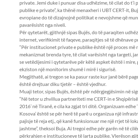
private. Jemi duke i punuar disa udhëzime, të cilat do t’i
publike e private”, ka thënë menaxheri i UBT CERT-it, Bu
evropiane do të dizajnojnë politikat e nevojshme që mun
pavarësisht nga niveli.
Për qytetarët, gjithnjë sipas Bujës, do të paraqiten udhë
internet, verifikimit të faqeve, paraqitjes së të dhënave pri
“Për institucionet private e publike është një proces më
mekanizmat brenda tyre, të cilat varësisht nga targeti, j
se vetëdijesimi i qytetarëve për këtë aspket është i mire,
ekziston një monitorim shumë i mirë i sigurisë.
Megjithatë, ai tregon se ka pasur raste kur janë bërë pag
është drejtuar diku tjetër – është vjedhur.
Muaji tetor, sipas Bujës, është për ndërgjegjësimin në sig
“Në tetor u zhvillua partneriteti me CERT-in e Shqipër
2016’ në Tiranë, e cila ka zgjat tri ditë. Organizuam edh
Kosova’ është se për herë të parë u organizua një infrast
pajisje të reja etj., që kanë funksionuar me një rrjet të l
jashtme”, theksoi Buja. Ai tregoi edhe për garën në të cilë
përkrahjen e institucioneve të larta publike. Vlerëson g