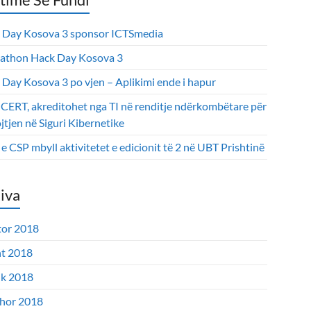
 Day Kosova 3 sponsor ICTSmedia
athon Hack Day Kosova 3
 Day Kosova 3 po vjen – Aplikimi ende i hapur
CERT, akreditohet nga TI në renditje ndërkombëtare për
tjen në Siguri Kibernetike
 CSP mbyll aktivitetet e edicionit të 2 në UBT Prishtinë
iva
tor 2018
t 2018
ik 2018
hor 2018