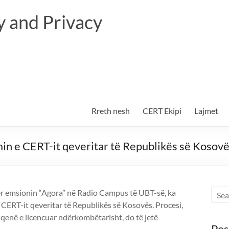
 and Privacy
Rreth nesh
CERT Ekipi
Lajmet
in e CERT-it qeveritar të Republikës së Kosov
ër emsionin “Agora”
në Radio Campus të UBT-së, ka
 CERT-it qeveritar të Republikës së Kosovës. Procesi,
 qenë e licencuar ndërkombëtarisht, do të jetë
Pos