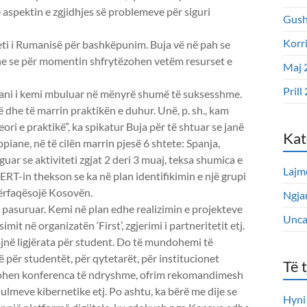
spektin e zgjidhjes së problemeve për siguri
Gush
Korr
ti i Rumanisë për bashkëpunim. Buja vë në pah se
e dhe se për momentin shfrytëzohen vetëm resurset e
Maj 
Prill
i tani i kemi mbuluar në mënyrë shumë të suksesshme.
dhe të marrin praktikën e duhur. Unë, p. sh., kam
ri e praktikë”, ka spikatur Buja për të shtuar se janë
Kat
ane, në të cilën marrin pjesë 6 shtete: Spanja,
uar se aktiviteti zgjat 2 deri 3 muaj, teksa shumica e
Lajm
RT-in thekson se ka në plan identifikimin e një grupi
 përfaqësojë Kosovën.
Ngjar
u pasuruar. Kemi në plan edhe realizimin e projekteve
Unca
it në organizatën ‘First’, zgjerimi i partneritetit etj.
jnë ligjërata për student. Do të mundohemi të
ër studentët, për qytetarët, për institucionet
Të 
anifikohen konferenca të ndryshme, ofrim rekomandimesh
sulmeve kibernetike etj. Po ashtu, ka bërë me dije se
Hyni