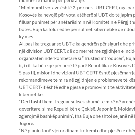
mundësi e madhe për përkrahje.
“Minimumi i votave është 2, por ne si UBT CERT, nga partn
Kosovës ka nevojë për vota, atëherë si UBT, do të japim p
filluar punimet për anëtarësimin në Komitetin e Përgjith
botës. Buja ka folur edhe për sulmet kibernetike që ndo
ky mes.
Ai, pasi ka treguar se UBT e ka qendrën për siguri dhe pri
një division UBT CERT, që do merret me zgjidhjen e incid
organizatën ndërkombëtare si “Trusted introducer”, Buja
it, i cili ka bërë që për herë të parë Republika e Kosovës të
Sipas tij, misioni dhe vizioni UBT CERT është pjesëmarrj
rekomandimeve të mira në zgjidhjen e problemeve të kësaj
UBT CERT-it është edhe pjesa e promovimit të aktivitetev
kibernetike.
“Deri tashti kemi treguar sukses shumë të mirë në aren
qeveritare, si me Republikën e Çekisë, Japoninë, Moldav
zgjerojmë bashkëpunimin”, tha Buja dhe shtoi se janë n
Jugore.
“Në planin tonë vjetor dinamik e kemi edhe pjesën e dh