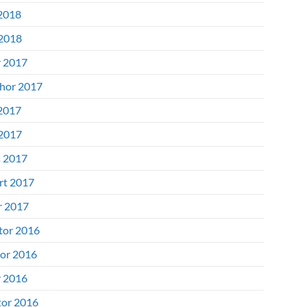
2018
 2018
r 2017
hor 2017
2017
 2017
 2017
rt 2017
r 2017
tor 2016
or 2016
r 2016
tor 2016