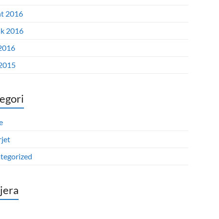
t 2016
ik 2016
2016
 2015
egori
e
jet
tegorized
tjera