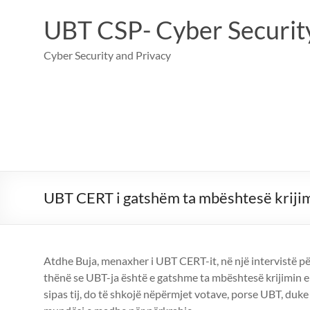
Skip
to
UBT CSP- Cyber Security
content
Cyber Security and Privacy
UBT CERT i gatshëm ta mbështesë krijim
Atdhe Buja, menaxher i UBT CERT-it, në një intervistë p
thënë se UBT-ja është e gatshme ta mbështesë krijimin e
sipas tij, do të shkojë nëpërmjet votave, porse UBT, duke