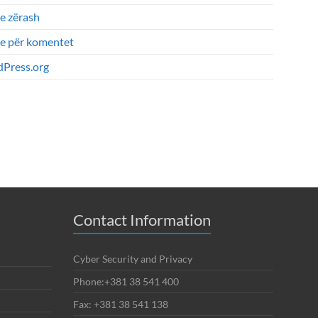
e zërash
je për komentet
Press.org
Contact Information
Cyber Security and Privacy
Phone:+381 38 541 400
Fax: +381 38 541 138