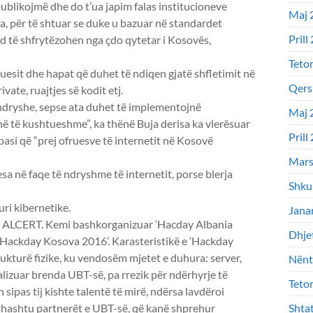
 publikojmë dhe do t’ua japim falas institucioneve
Maj 
ja, për të shtuar se duke u bazuar në standardet
Prill
d të shfrytëzohen nga çdo qytetar i Kosovës,
Teto
zuesit dhe hapat që duhet të ndiqen gjatë shfletimit në
Qers
vate, ruajtjes së kodit etj.
 ndryshe, sepse ata duhet të implementojnë
Maj 
anë të kushtueshme”, ka thënë Buja derisa ka vlerësuar
Prill
 pasi që “prej ofruesve të internetit në Kosovë
Mars
esa në faqe të ndryshme të internetit, porse blerja
Shku
uri kibernetike.
Jana
isë ALCERT. Kemi bashkorganizuar ‘Hacday Albania
Dhje
e ‘Hackday Kosova 2016’. Karasteristikë e ‘Hackday
rukturë fizike, ku vendosëm mjetet e duhura: server,
Nënt
okalizuar brenda UBT-së, pa rrezik për ndërhyrje të
Teto
n sipas tij kishte talentë të mirë, ndërsa lavdëroi
jithashtu partnerët e UBT-së, që kanë shprehur
Shta