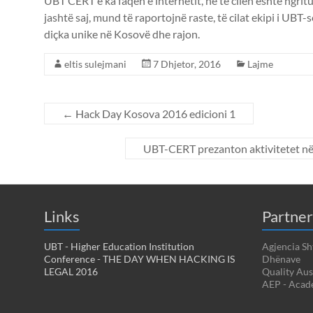
UBT CERT e ka faqen e internetit, në të cilën është ngrit
jashtë saj, mund të raportojnë raste, të cilat ekipi i UBT-
diçka unike në Kosovë dhe rajon.
eltis sulejmani
7 Dhjetor, 2016
Lajme
←
Hack Day Kosova 2016 edicioni 1
UBT-CERT prezanton aktivitetet në
Links
Partner
UBT - Higher Education Institution
Agjencia Sh
Conference - THE DAY WHEN HACKING IS
Dhënave
LEGAL 2016
Quality Aus
AEP - Acad