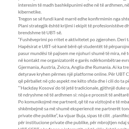
interesim të madh bashkëpunimi edhe në të ardhmen, në a
kibernetike.
Tregon se së fundi kanë marrë edhe konfirmimin nga shte
Plani strategjik është krijimi i ekipit të profesionistëv
brendshme të UBT-së.
“Fushëveprimi po rritet e aktivitetet po zgjerohen. Der
Hapësirat e UBT-së kanë bërë që studentët të përparojnë 
pasur mundësi të pajisem me njohuri shumë të mira, në teo
në kontakt me organizatorët e garës ndërkombëtrae evropi
Gjermania, Austria, Zvicra, Anglia dhe Rumania. Ai ka treg
detyrave kryhen përmes një platforme online. Për UBT CE
që përballet në çdo aspekt me këto sfida dhe i cili do ta
“‘Hackday Kosova’ do të jetë tradicionale, gjithnjë duke 
të ndryshme në të ardhmen si: nisja e procesit të anëtarësim
Po komunikojmë me partnerë, që të na vizitojnë e të mba
shkëmbejmë sa më shumë eksperiencë me partnerët tonë p
private dhe publike”, ka vijuar Buja, sipas të cilit . pl
për institucione private dhe publike, për mbrojtjen ndaj 