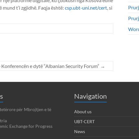
ur një platformë digjitale, ku çdokush nga Kosova edhe
Prurj
së mund t’i zgjidhë. Faqja është:
csp.ubt-uni.net/cert
, si
Prur
Word
 Konferencën e dytë “Albanian Security Forum”
→
s
Navigation
tetërore për Mbrojtjen e të
About us
tria
UBT-CERT
emic Exchange for Progress
News