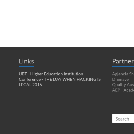
Links
Partner
UBT - Higher Education Institution
Agjencia Sh
Conference - THE DAY WHEN HACKING IS
Dhënave
LEGAL 2016
Quality Aus
AEP - Acad