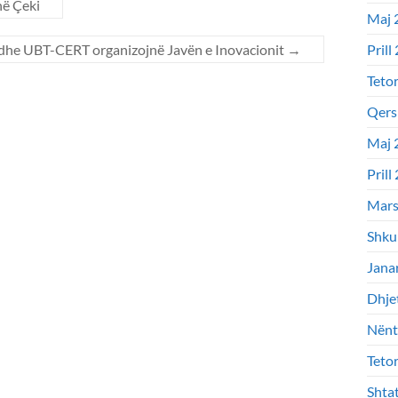
në Çeki
Maj 
dhe UBT-CERT organizojnë Javën e Inovacionit
→
Prill
Teto
Qers
Maj 
Prill
Mars
Shku
Jana
Dhje
Nënt
Teto
Shta