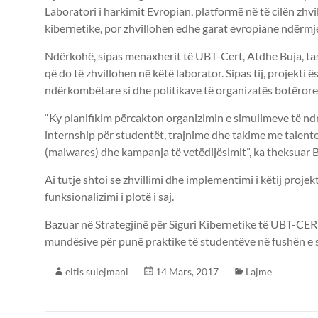
Laboratori i harkimit Evropian, platformë në të cilën zhv
kibernetike, por zhvillohen edhe garat evropiane ndërmj
Ndërkohë, sipas menaxherit të UBT-Cert, Atdhe Buja, tas
që do të zhvillohen në këtë laborator. Sipas tij, projekti
ndërkombëtare si dhe politikave të organizatës botërore 
“Ky planifikim përcakton organizimin e simulimeve të ndr
internship për studentët, trajnime dhe takime me talente
(malwares) dhe kampanja të vetëdijësimit”, ka theksuar B
Ai tutje shtoi se zhvillimi dhe implementimi i këtij proje
funksionalizimi i plotë i saj.
Bazuar në Strategjinë për Siguri Kibernetike të UBT-CERT,
mundësive për punë praktike të studentëve në fushën e si
eltis sulejmani
14 Mars, 2017
Lajme