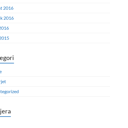
t 2016
ik 2016
2016
 2015
egori
e
jet
tegorized
tjera