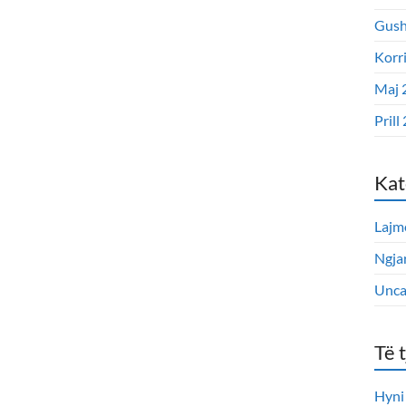
Gush
Korr
Maj 
Prill
Kat
Lajm
Ngjar
Unca
Të 
Hyni