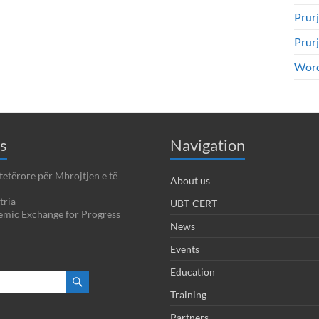
Prurj
Prur
Word
s
Navigation
tetërore për Mbrojtjen e të
About us
tria
UBT-CERT
emic Exchange for Progress
News
Events
Education
Training
Partners