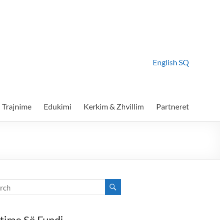
English
SQ
Trajnime
Edukimi
Kerkim & Zhvillim
Partneret
time Së Fundi