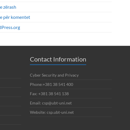
e zërash
je për komentet
Press.org
Contact Information
Cyber Security and Privacy
Phone:+381 38 541 400
Fax: +381 38 541 138
Email: csp@ubt-uni.net
Website: csp.ubt-uni.net