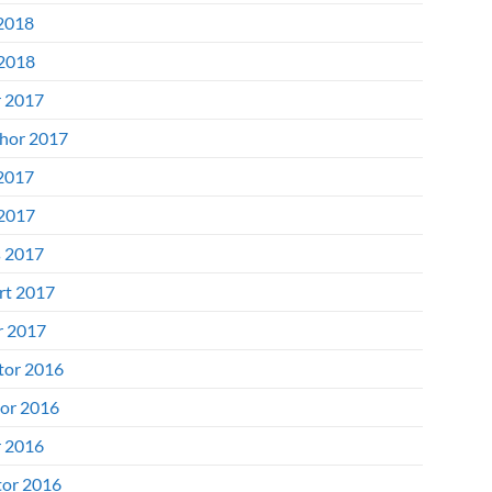
2018
 2018
r 2017
hor 2017
2017
 2017
 2017
rt 2017
r 2017
tor 2016
or 2016
r 2016
tor 2016