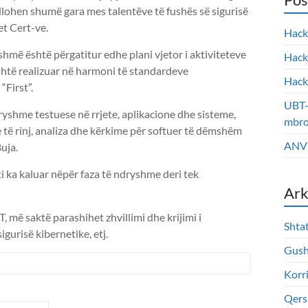
illohen shumë gara mes talentëve të fushës së sigurisë
et Cert-ve.
Hack
hmë është përgatitur edhe plani vjetor i aktiviteteve
Hack
 është realizuar në harmoni të standardeve
Hack
“First”.
UBT-
yshme testuese në rrjete, aplikacione dhe sisteme,
mbroj
 të rinj, analiza dhe kërkime për softuer të dëmshëm
ANV e
uja.
kti ka kaluar nëpër faza të ndryshme deri tek
Ark
 më saktë parashihet zhvillimi dhe krijimi i
Shta
gurisë kibernetike, etj.
Gush
Korr
Qers