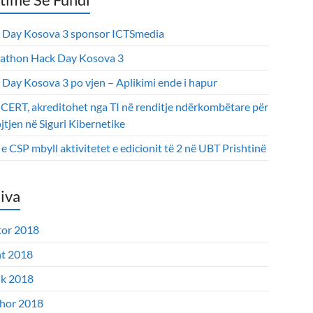
 Day Kosova 3 sponsor ICTSmedia
athon Hack Day Kosova 3
 Day Kosova 3 po vjen – Aplikimi ende i hapur
CERT, akreditohet nga TI në renditje ndërkombëtare për
tjen në Siguri Kibernetike
 CSP mbyll aktivitetet e edicionit të 2 në UBT Prishtinë
iva
tor 2018
t 2018
ik 2018
hor 2018