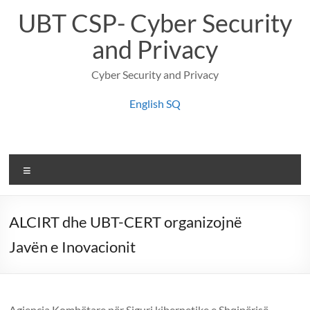
Skip
UBT CSP- Cyber Security
to
content
and Privacy
Cyber Security and Privacy
English
SQ
Menu
ALCIRT dhe UBT-CERT organizojnë
Javën e Inovacionit
Agjencia Kombëtare për Siguri kibernetike e Shqipërisë