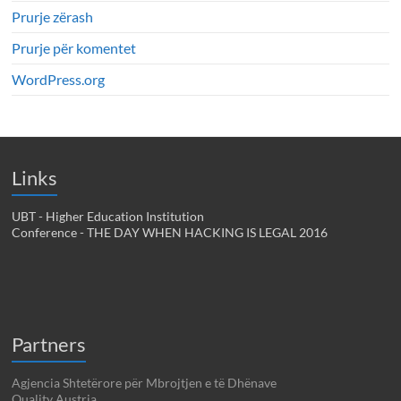
Prurje zërash
Prurje për komentet
WordPress.org
Links
UBT - Higher Education Institution
Conference - THE DAY WHEN HACKING IS LEGAL 2016
Partners
Agjencia Shtetërore për Mbrojtjen e të Dhënave
Quality Austria