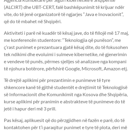
(ALCIRT) dhe UBT-CERT, falë bashkëpunimit të krijuar ndër
vite, do të jenë organizatorë të ngjarjes “Java e Inovacionit”,
që do të mbahet në Shqipëri.
Aktiviteti i parë në kuadër të kësaj jave, do të fillojë më 17 maj,
me konferencën studentore: “Teknologjia që punëson”, me
ç’rast punimet e prezantuara gjatë kësaj dite, do të fokusohen
tek ndikimi dhe evoluimi i sulmeve kibernetike, në gjenerimin
e vendeve të punës, përmes sjelljes së analizave nga kompani
të njohura botërore, përfshirë Google, Microsoft, Amazon etj.
Të drejtë aplikimi për prezantimin e punimeve të tyre
shkencore kanë të gjithë studentët e drejtimit të Teknologjisë
së Informacionit dhe Komunikimit nga Kosova dhe Shqipëria,
kurse aplikimi për pranimin e abstrakteve të punimeve do të
jetë i hapur deri më 3 prill.
Pas kësaj, aplikuesit që do përzgjidhen në fazën e parë, do të
kontaktohen për t’i paraqitur punimet e tyre të plota, deri më