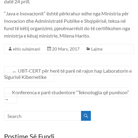
datë 24 prill.
“Java e Inovacionit” është përkrahur edhe nga Ministria për
Inovacion dhe Administratë Publike e Shqipërisë, teksa në
fund të këtij organizimi, pjesëmarrësit do të certifikohen nga
ministrja e kësaj ministrie, Milena Harito.
eltis sulejmani
20 Mars, 2017
Lajme
←
UBT-CERT për herë të parë në rajon hap Laboratorin e
Sigurisë Kibernetike
Konferenca e parë studentore “Teknologjia që punëson”
→
Postime Së Fundi