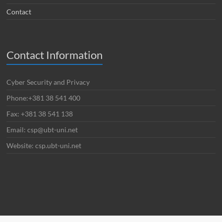
Contact
Contact Information
Cyber Security and Privacy
Phone:+381 38 541 400
Fax: +381 38 541 138
Email: csp@ubt-uni.net
Website: csp.ubt-uni.net