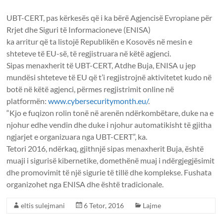
UBT-CERT, pas kërkesës që i ka bërë Agjencisë Evropiane për
Rrjet dhe Siguri të Informacioneve (ENISA)
ka arritur që ta listojë Republikën e Kosovës në mesin e
shteteve të EU-së, të regjistruara në këtë agjenci.
Sipas menaxherit të UBT-CERT, Atdhe Buja, ENISA u jep
mundësi shteteve të EU që t’i regjistrojnë aktivitetet kudo në
botë në këtë agjenci, përmes regjistrimit online në
pla
tformën:
www.cybersecuritymonth.eu/
.
“Kjo e fuqizon rolin tonë në arenën ndërkombëtare, duke na e
njohur edhe vendin dhe duke i njohur automatikisht të gjitha
ngjarjet e organizuara nga UBT-CERT”, ka.
Tetori 2016, ndërkaq, gjithnjë sipas menaxherit Buja, është
muaji i sigurisë kibernetike, domethënë muaj i ndërgjegjësimit
dhe promovimit të një sigurie të tillë dhe komplekse. Fushata
organizohet nga ENISA dhe është tradicionale.
eltis sulejmani
6 Tetor, 2016
Lajme