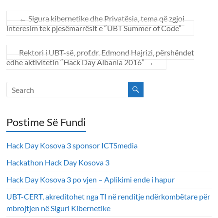
←
Sigura kibernetike dhe Privatësia, tema që zgjoi
interesim tek pjesëmarrësit e “UBT Summer of Code”
Rektori i UBT-së, prof.dr. Edmond Hajrizi, përshëndet
edhe aktivitetin “Hack Day Albania 2016”
→
Postime Së Fundi
Hack Day Kosova 3 sponsor ICTSmedia
Hackathon Hack Day Kosova 3
Hack Day Kosova 3 po vjen – Aplikimi ende i hapur
UBT-CERT, akreditohet nga TI në renditje ndërkombëtare për
mbrojtjen në Siguri Kibernetike