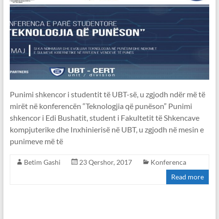
Punimi shkencor i studentit të UBT-së, u zgjodh ndër më të
mirët në konferencën “Teknologjia që punëson” Punimi
shkencor i Edi Bushatit, student i Fakultetit të Shkencave
kompjuterike dhe Inxhinierisë në UBT, u zgjodh në mesin e
punimeve më të
Betim Gashi
23 Qershor, 2017
Konferenca
Read more