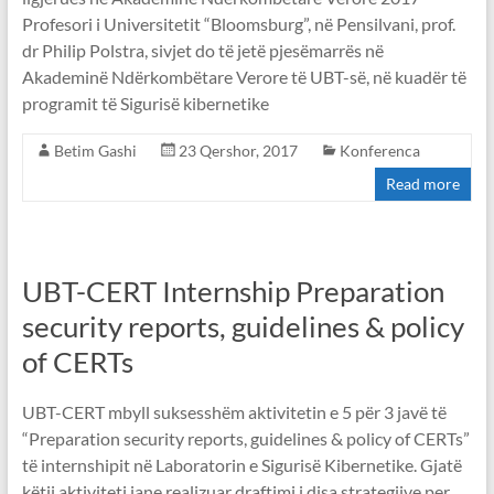
Profesori i Universitetit “Bloomsburg”, në Pensilvani, prof.
dr Philip Polstra, sivjet do të jetë pjesëmarrës në
Akademinë Ndërkombëtare Verore të UBT-së, në kuadër të
programit të Sigurisë kibernetike
Betim Gashi
23 Qershor, 2017
Konferenca
Read more
UBT-CERT Internship Preparation
security reports, guidelines & policy
of CERTs
UBT-CERT mbyll suksesshëm aktivitetin e 5 për 3 javë të
“Preparation security reports, guidelines & policy of CERTs”
të internshipit në Laboratorin e Sigurisë Kibernetike. Gjatë
këtij aktiviteti jane realizuar draftimi i disa strategjive per