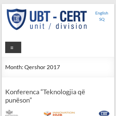
Skip
UBT
UBT CERT –
to
English
content
Unit/Division
CERT
SQ
Menu
Month:
Qershor 2017
Konferenca “Teknologjia që
punëson”