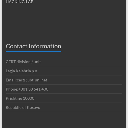
HACKING-LAB
Contact Information
CERT division / unit
Lagja Kalabria p.n
Email:cert@ubt-uni.net
Phone:+381 38 541 400
Prishtine 10000
Republic of Kosovo