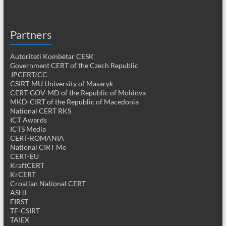
Partners
Autoriteti Kombëtar CESK
Government CERT of the Czech Republic
JPCERT/CC
CSIRT-MU University of Masaryk
CERT-GOV-MD of the Republic of Moldova
MKD-CIRT of the Republic of Macedonia
National CERT RKS
ICT Awards
ICTS Media
CERT-ROMANIA
National CIRT Me
CERT-EU
KraftCERT
KrCERT
Croatian National CERT
ASHI
FIRST
TF-CSIRT
TAIEX