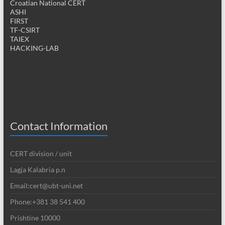
Croatian National CERT
ASHI
FIRST
TF-CSIRT
TAIEX
HACKING-LAB
Contact Information
CERT division / unit
Lagja Kalabria p.n
Email:cert@ubt-uni.net
Phone:+381 38 541 400
Prishtine 10000