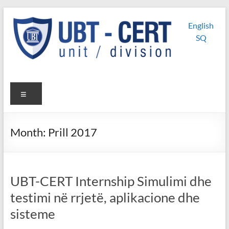
Skip
UBT
UBT CERT –
to
English
content
Unit/Division
CERT
SQ
Menu
Month:
Prill 2017
UBT-CERT Internship Simulimi dhe
testimi në rrjetë, aplikacione dhe
sisteme